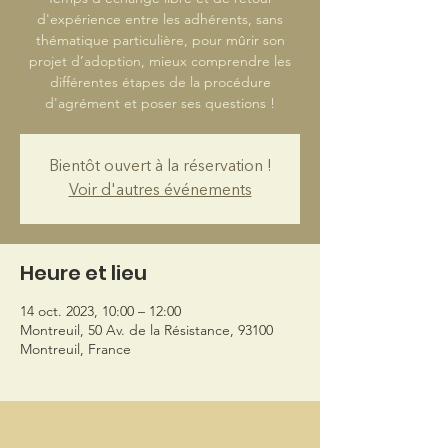
d'expérience entre les adhérents, sans
thématique particulière, pour mûrir son
projet d’adoption, mieux comprendre les
différentes étapes de la procédure
d'agrément et poser ses questions !
Bientôt ouvert à la réservation !
Voir d'autres événements
Heure et lieu
14 oct. 2023, 10:00 – 12:00
Montreuil, 50 Av. de la Résistance, 93100
Montreuil, France