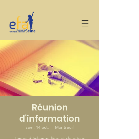
Réunion
d'information
sam. 14 oct.
  |  
Montreuil
Temps d'échange libre et de retour