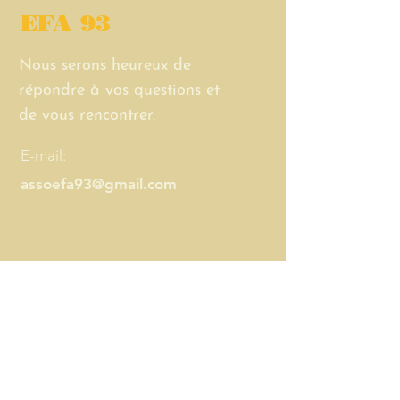
EFA 93
Nous serons heureux de
répondre à vos questions et
de vous rencontrer.
E-mail:
assoefa93@gmail.com
Contactez-nous