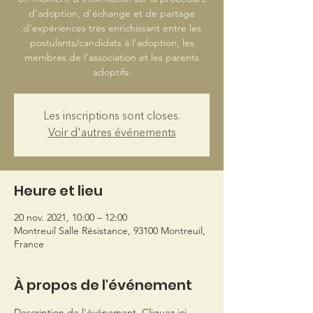
d'adoption, d'échange et de partage
d'expériences très enrichissant entre les
postulants/candidats à l'adoption, les
membres de l'association et les parents
adoptifs.
Les inscriptions sont closes.
Voir d'autres événements
Heure et lieu
20 nov. 2021, 10:00 – 12:00
Montreuil Salle Résistance, 93100 Montreuil,
France
À propos de l'événement
Description de l'événement. Cliquez ici 